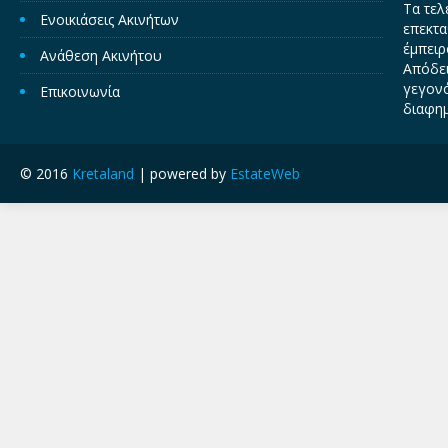
Τα τελ
Ενοικιάσεις Ακινήτων
επεκτα
έμπειρ
Ανάθεση Ακινήτου
Απόδει
γεγονό
Επικοινωνία
διαφημ
© 2016
Kretaland
| powered by
EstateWeb