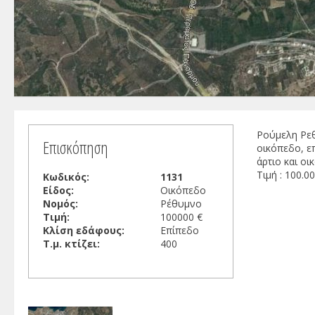
Ρούμελη Ρεθ
Επισκόπηση
οικόπεδο, επ
άρτιο και οικ
Τιμή : 100.0
Κωδικός:
1131
Είδος:
Οικόπεδο
Νομός:
Ρέθυμνο
Τιμή:
100000 €
Κλίση εδάφους:
Επίπεδο
Τ.μ. κτίζει:
400