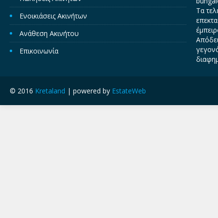
bungal
Τα τελ
Ενοικιάσεις Ακινήτων
επεκτα
έμπειρ
Ανάθεση Ακινήτου
Απόδει
γεγονό
Επικοινωνία
διαφημ
© 2016
Kretaland
| powered by
EstateWeb