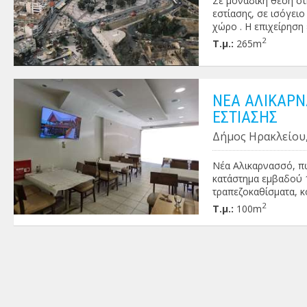
Σε μοναδική θέση στ
εστίασης, σε ισόγει
χώρο . Η επιχείρηση
της επιχείρησης είν
2
Τ.μ.:
265m
ραντεβού . Τιμή : 80
ΝΕΑ ΑΛΙΚΑΡΝ
ΕΣΤΙΑΣΗΣ
Δήμος Ηρακλείου,
Νέα Αλικαρνασσό, πω
κατάστημα εμβαδού 1
τραπεζοκαθίσματα, κ
καφέ κ.α . Ο χώρος, 
2
Τ.μ.:
100m
κατάσταση . Τιμή πώλ