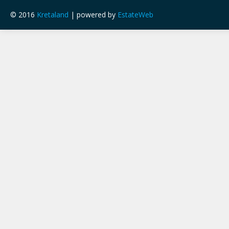
© 2016
Kretaland
| powered by
EstateWeb