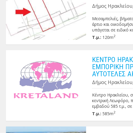
Δήμος Ηρακλείου,
Μεσαμπελιές, βήματα
άρτιο και οικοδομήσ
υπάγεται σε ειδικό κα
2
Τ.μ.:
120m
ΚΕΝΤΡΟ ΗΡΑΚ
ΕΜΠΟΡΙΚΗ ΠΡ
ΑΥΤΟΤΕΛΕΣ Α
Δήμος Ηρακλείου,
Κέντρο Ηρακλείου, σ
κεντρική Λεωφόρο, π
εμβαδού 585 τ.μ., σε
ημιτελές υπόγειο (-2
2
Τ.μ.:
585m
ημιτελές υπόγειο (-1
ισόγειο κατάστημα εμ
ένα ευρύχωρο 3αρι ο