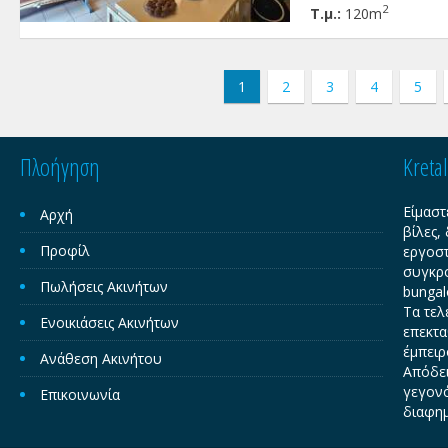
εντοιχισμένη ντουλά
2
Τ.μ.:
120m
σαλόνι - τραπεζαρία 
θέρμανση, ηλιακό θ
εντοιχισμένες ηλεκτρ
condition . Διατίθετ
1
2
3
4
5
συσκευές . Μίσθωμα 
Πλοήγηση
Kreta
Είμαστ
Αρχή
βίλες,
Προφίλ
εργοστ
συγκρο
Πωλήσεις Ακινήτων
bungal
Τα τελ
Ενοικιάσεις Ακινήτων
επεκτα
έμπειρ
Ανάθεση Ακινήτου
Απόδει
γεγονό
Επικοινωνία
διαφημ