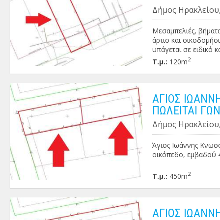
Δήμος Ηρακλείου,
Μεσαμπελιές, βήματα
άρτιο και οικοδομήσ
υπάγεται σε ειδικό κα
2
Τ.μ.:
120m
ΑΓΙΟΣ ΙΩΑΝΝ
ΠΩΛΕΙΤΑΙ ΓΩ
Δήμος Ηρακλείου,
Άγιος Ιωάννης Κνωσ
οικόπεδο, εμβαδού 45
2
Τ.μ.:
450m
ΑΓΙΟΣ ΙΩΑΝΝ