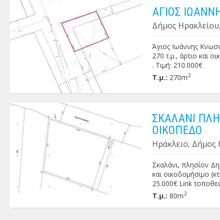
ΑΓΙΟΣ ΙΩΑΝΝ
Δήμος Ηρακλείου,
Άγιος Ιωάννης Κνωσ
270 τ.μ., άρτιο και 
. Τιμή: 210.000€
2
Τ.μ.:
270m
ΣΚΑΛΑΝΙ ΠΛΗ
ΟΙΚΟΠΕΔΟ
Ηράκλειο, Δήμος 
Σκαλάνι, πλησίον Δη
και οικοδομήσιμο (κτί
25.000€ Link τοποθε
2
Τ.μ.:
80m