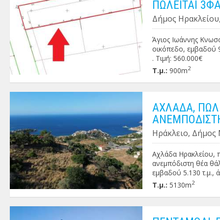
ΠΩΛΕΙΤΑΙ 3Φ
Δήμος Ηρακλείου,
Άγιος Ιωάννης Κνωσ
οικόπεδο, εμβαδού 90
. Τιμή: 560.000€
2
Τ.μ.:
900m
ΑΧΛΑΔΑ, ΠΩΛ
ΑΝΕΜΠΟΔΙΣΤ
Ηράκλειο, Δήμος 
Αχλάδα Ηρακλείου, π
ανεμπόδιστη θέα θάλ
εμβαδού 5.130 τ.μ., 
εξοχική κατοικία άλλ
2
Τ.μ.:
5130m
Τιμή: 240.000€