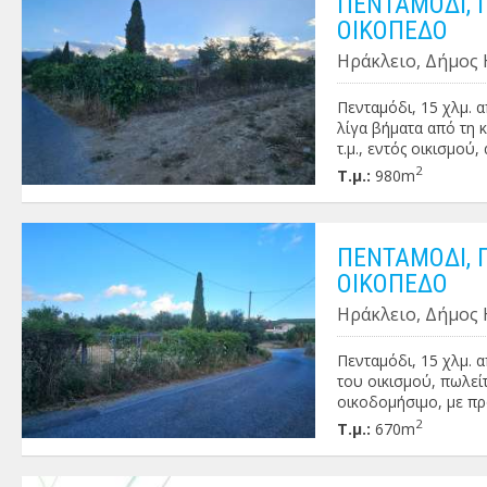
ΠΕΝΤΑΜΟΔΙ, 
ΟΙΚΟΠΕΔΟ
Ηράκλειο, Δήμος 
Πενταμόδι, 15 χλμ. 
λίγα βήματα από τη 
τ.μ., εντός οικισμού
(άσφαλτο). Τιμή: 90.
2
Τ.μ.:
980m
ΠΕΝΤΑΜΟΔΙ, 
ΟΙΚΟΠΕΔΟ
Ηράκλειο, Δήμος 
Πενταμόδι, 15 χλμ. 
του οικισμού, πωλείτ
οικοδομήσιμο, με πρ
2
Τ.μ.:
670m