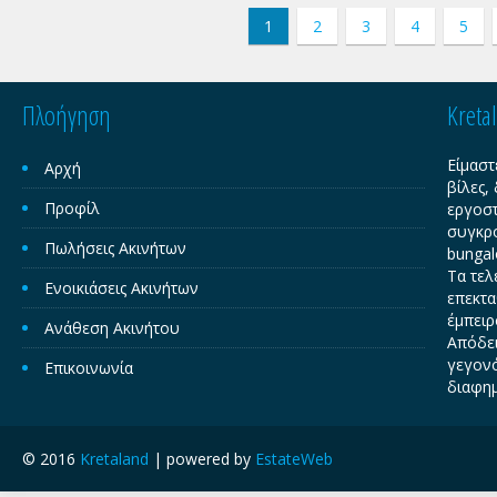
1
2
3
4
5
Πλοήγηση
Kreta
Είμαστ
Αρχή
βίλες,
Προφίλ
εργοστ
συγκρο
Πωλήσεις Ακινήτων
bungal
Τα τελ
Ενοικιάσεις Ακινήτων
επεκτα
έμπειρ
Ανάθεση Ακινήτου
Απόδει
γεγονό
Επικοινωνία
διαφημ
© 2016
Kretaland
| powered by
EstateWeb