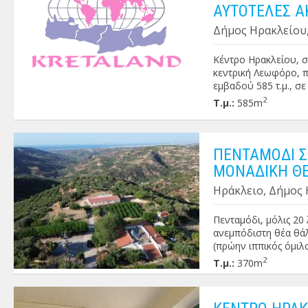
ΑΥΤΟΤΕΛΕΣ Α
Δήμος Ηρακλείου,
Κέντρο Ηρακλείου, σ
κεντρική Λεωφόρο, π
εμβαδού 585 τ.μ., σε
ημιτελές υπόγειο (-2
2
Τ.μ.:
585m
ημιτελές υπόγειο (-1
ισόγειο κατάστημα εμ
ένα ευρύχωρο 3αρι ο
είναι διαμορφωμένος
ΠΕΝΤΑΜΟΔΙ 
είναι κατάλληλο για
ΜΟΝΑΔΙΚΗ ΘΕ
διαμερίσματα για μα
Ηράκλειο, Δήμος 
γηροκομείο κλπ.) . Τι
Πενταμόδι, μόλις 20
ανεμπόδιστη θέα θάλ
(πρώην ιππικός όμιλ
οικόπεδο εμβαδού 6.0
2
Τ.μ.:
370m
κουζίνα και μπάνιο) 
(σιδεροκατασκευής) 
εκκλησάκι . Κατάλλη