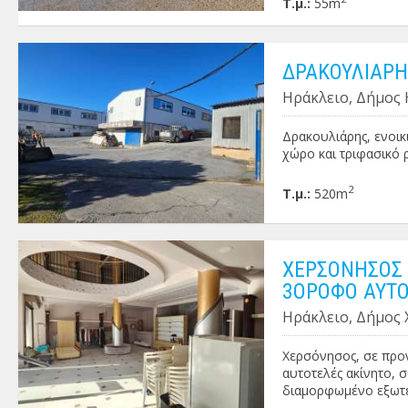
Τ.μ.:
55m
ΔΡΑΚΟΥΛΙΑΡΗΣ
Ηράκλειο, Δήμος 
Δρακουλιάρης, ενοικι
χώρο και τριφασικό ρ
2
Τ.μ.:
520m
ΧΕΡΣΟΝΗΣΟΣ 
3ΟΡΟΦΟ ΑΥΤΟ
Ηράκλειο, Δήμος
Χερσόνησος, σε προν
αυτοτελές ακίνητο, 
διαμορφωμένο εξωτερ
ρολό ασφαλείας και a