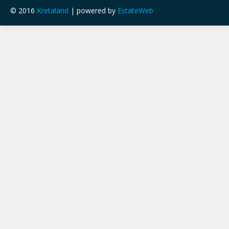
© 2016
Kretaland
| powered by
EstateWeb