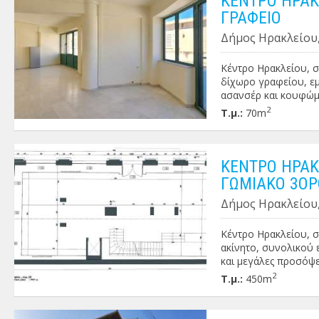
ΚΕΝΤΡΟ ΗΡΑΚΛ
. Πληροφορίες κατόπι
ΓΡΑΦΕΙΟ
Δήμος Ηρακλείου,
Κέντρο Ηρακλείου, σ
δίχωρο γραφείου, εμ
ασανσέρ και κουφώμα
επαγγελματική χρήση 
2
Τ.μ.:
70m
Μίσθωμα: 800€ (συζη
ΚΕΝΤΡΟ ΗΡΑΚΛ
ΓΩΜΙΑΚΟ 3ΟΡ
Δήμος Ηρακλείου,
Κέντρο Ηρακλείου, σ
ακίνητο, συνολικού 
και μεγάλες προσόψε
εμβαδού 200 τ.μ. και
2
Τ.μ.:
450m
κατάσταση, διαθέτει
χρήση (ιατρεία, γρα
ΠΕΑ: Δ' Πληροφορίες