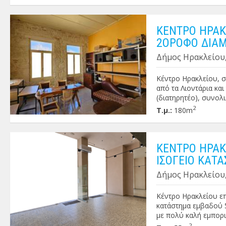
δικηγορικό γραφείο κ
ΚΕΝΤΡΟ ΗΡΑΚ
2ΟΡΟΦΟ ΔΙΑΜ
Δήμος Ηρακλείου,
Κέντρο Ηρακλείου, σ
από τα Λιοντάρια κα
(διατηρητέο), συνολι
συντελεστή δόμησης 
2
Τ.μ.:
180m
εμβαδού 80 τ.μ. . Το
κατάλληλο για οποια
συμβολαιογραφείο, ι
Boutique hotel ή σε
ΚΕΝΤΡΟ ΗΡΑΚΛ
να πωληθεί ή να μετα
ΙΣΟΓΕΙΟ ΚΑΤ
Δήμος Ηρακλείου,
Κέντρο Ηρακλείου επ
κατάστημα εμβαδού 55
με πολύ καλή εμπορι
χρήση . Μίσθωμα: 2.
2