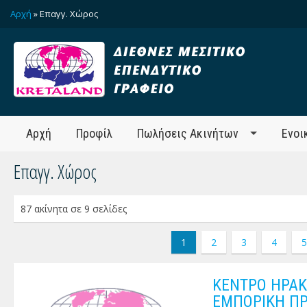
Αρχή
» Επαγγ. Χώρος
Αρχή
Προφίλ
Πωλήσεις Ακινήτων
Ενοι
Επαγγ. Χώρος
87 ακίνητα σε 9 σελίδες
1
2
3
4
5
ΚΕΝΤΡΟ ΗΡΑΚ
ΕΜΠΟΡΙΚΗ ΠΡ