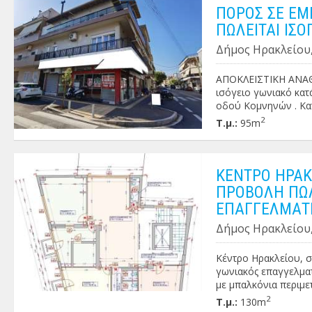
ΠΟΡΟΣ ΣΕ ΕΜ
ΠΩΛΕΙΤΑΙ ΙΣ
Δήμος Ηρακλείου,
ΑΠΟΚΛΕΙΣΤΙΚΗ ΑΝΑΘΕ
ισόγειο γωνιακό κατ
οδού Κομνηνών . Κατ
υγειονομικού χαρακτή
2
Τ.μ.:
95m
ΚΕΝΤΡΟ ΗΡΑΚ
ΠΡΟΒΟΛΗ ΠΩΛ
ΕΠΑΓΓΕΛΜΑΤ
Δήμος Ηρακλείου,
Κέντρο Ηρακλείου, σ
γωνιακός επαγγελματ
με μπαλκόνια περιμε
Αποτελείται από 3 γ
2
Τ.μ.:
130m
Κατάλληλο για οποια