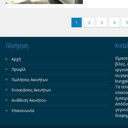
καταστήματα υγειονο
χρήση . Μίσθωμα: 2.
1
2
3
4
5
Πλοήγηση
Kreta
Είμαστ
Αρχή
βίλες,
Προφίλ
εργοστ
συγκρο
Πωλήσεις Ακινήτων
bungal
Τα τελ
Ενοικιάσεις Ακινήτων
επεκτα
έμπειρ
Ανάθεση Ακινήτου
Απόδει
γεγονό
Επικοινωνία
διαφημ