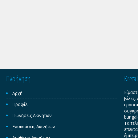
Πλοήγηση
Kreta
Είμαστ
Αρχή
βίλες,
Προφίλ
εργοστ
συγκρο
Πωλήσεις Ακινήτων
bungal
Τα τελ
Ενοικιάσεις Ακινήτων
επεκτα
έμπειρ
Ανάθεση Ακινήτου