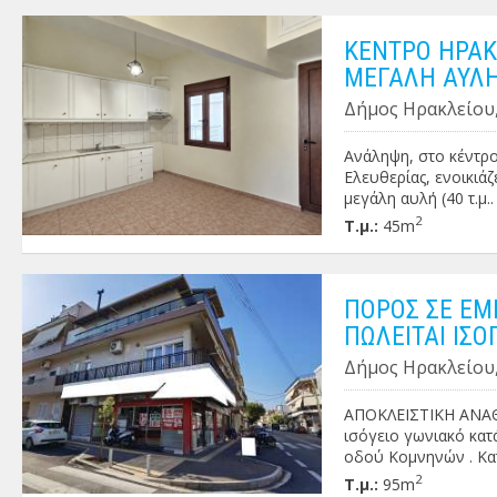
χρήση (ιατρεία, γρα
ΠΕΑ: Δ' Πληροφορίες
ΚΕΝΤΡΟ ΗΡΑΚ
ΜΕΓΑΛΗ ΑΥΛ
Δήμος Ηρακλείου,
Ανάληψη, στο κέντρο
Ελευθερίας, ενοικιάζ
μεγάλη αυλή (40 τ.μ.
και μπάνιο . Διαθέτει
2
Τ.μ.:
45m
τρια . Διαθέσιμο από
ΠΟΡΟΣ ΣΕ ΕΜ
ΠΩΛΕΙΤΑΙ ΙΣ
Δήμος Ηρακλείου,
ΑΠΟΚΛΕΙΣΤΙΚΗ ΑΝΑΘΕ
ισόγειο γωνιακό κατ
οδού Κομνηνών . Κατ
υγειονομικού χαρακτή
2
Τ.μ.:
95m