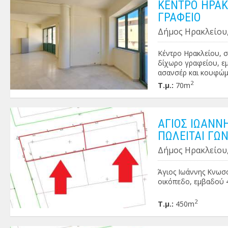
είναι διαμορφωμένος
ΚΕΝΤΡΟ ΗΡΑΚΛ
είναι κατάλληλο για
ΓΡΑΦΕΙΟ
διαμερίσματα για μα
Δήμος Ηρακλείου,
γηροκομείο κλπ.) . Τι
Κέντρο Ηρακλείου, σ
δίχωρο γραφείου, εμ
ασανσέρ και κουφώμα
επαγγελματική χρήση 
2
Τ.μ.:
70m
Μίσθωμα: 800€ (συζη
ΑΓΙΟΣ ΙΩΑΝΝ
ΠΩΛΕΙΤΑΙ ΓΩ
Δήμος Ηρακλείου,
Άγιος Ιωάννης Κνωσ
οικόπεδο, εμβαδού 45
2
Τ.μ.:
450m