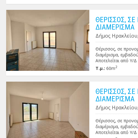
ΘΕΡΙΣΣΟΣ, ΣΕ
ΔΙΑΜΕΡΙΣΜΑ
Δήμος Ηρακλείου,
Θέρισσος, σε προνομ
διαμέρισμα, εμβαδού
Αποτελείται από Υ/Δ 
μπάνιο . Διαθέτει 
2
Τ.μ.:
60m
αλουμινίου με διπλά 
ΠΕΑ: Δ' Κωδικός ακι
Τηλέφωνα 2810242050 
🌎 : www.kretaland.
ΘΕΡΙΣΣΟΣ, ΣΕ
ΔΙΑΜΕΡΙΣΜΑ
Δήμος Ηρακλείου,
Θέρισσος, σε προνομ
διαμέρισμα, εμβαδού
Αποτελείται από Υ/Δ 