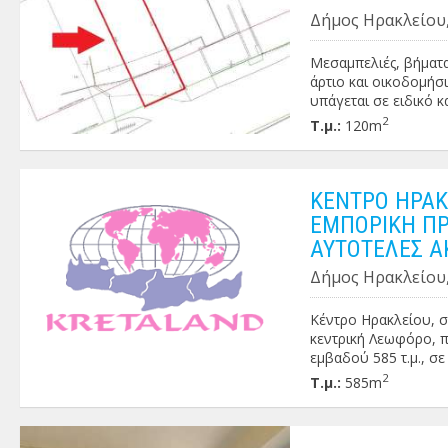
Δήμος Ηρακλείου,
Μεσαμπελιές, βήματα
άρτιο και οικοδομήσ
υπάγεται σε ειδικό κα
2
Τ.μ.:
120m
ΚΕΝΤΡΟ ΗΡΑΚ
ΕΜΠΟΡΙΚΗ ΠΡ
ΑΥΤΟΤΕΛΕΣ Α
Δήμος Ηρακλείου,
Κέντρο Ηρακλείου, σ
κεντρική Λεωφόρο, π
εμβαδού 585 τ.μ., σε
ημιτελές υπόγειο (-2
2
Τ.μ.:
585m
ημιτελές υπόγειο (-1
ισόγειο κατάστημα εμ
ένα ευρύχωρο 3αρι ο