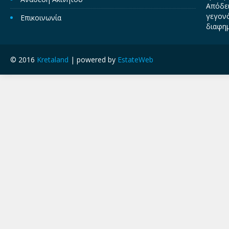
Απόδει
γεγονό
Επικοινωνία
διαφημ
© 2016
Kretaland
| powered by
EstateWeb