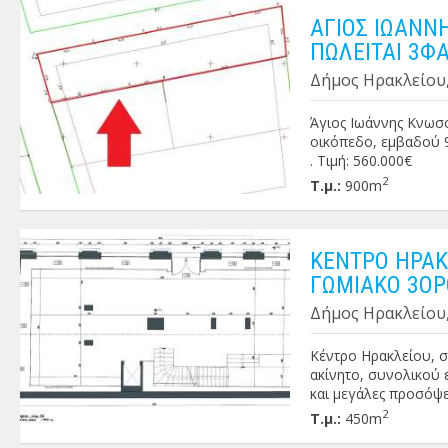
ΑΓΙΟΣ ΙΩΑΝΝ
ΠΩΛΕΙΤΑΙ 3Φ
Δήμος Ηρακλείου,
Άγιος Ιωάννης Κνωσ
οικόπεδο, εμβαδού 90
. Τιμή: 560.000€
2
Τ.μ.:
900m
ΚΕΝΤΡΟ ΗΡΑΚΛ
ΓΩΜΙΑΚΟ 3ΟΡ
Δήμος Ηρακλείου,
Κέντρο Ηρακλείου, σ
ακίνητο, συνολικού 
και μεγάλες προσόψε
εμβαδού 200 τ.μ. και
2
Τ.μ.:
450m
κατάσταση, διαθέτει