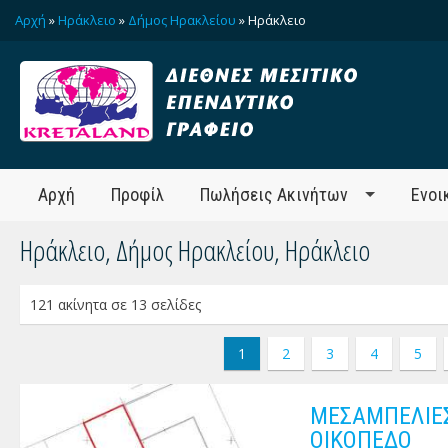
Αρχή
»
Ηράκλειο
»
Δήμος Ηρακλείου
» Ηράκλειο
Αρχή
Προφίλ
Πωλήσεις Ακινήτων
Ενοι
Ηράκλειο, Δήμος Ηρακλείου, Ηράκλειο
121 ακίνητα σε 13 σελίδες
1
2
3
4
5
ΜΕΣΑΜΠΕΛΙΕΣ
ΟΙΚΟΠΕΔΟ